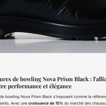
ng nova prism
ures de bowling Nova Prism Black : l'alli
ntre performance et élégance
et style
de bowling Nova Prism Black s'imposent comme la référen
geants. Avec une
croissance de 15%
du marché des chaussu