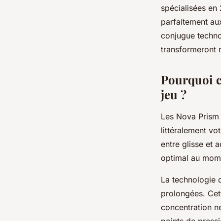
Gaspard
•
27 décembre 2025
•
7 min de lecture
spécialisées en
parfaitement au
conjugue techno
transformeront 
Pourquoi c
jeu ?
Les Nova Prism 
littéralement vo
entre glisse et 
optimal au momen
La technologie d
prolongées. Cett
concentration ne