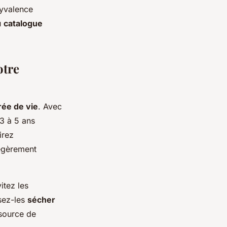
lyvalence
u
catalogue
otre
rée de vie
. Avec
3 à 5 ans
irez
légèrement
itez les
ssez-les
sécher
 source de