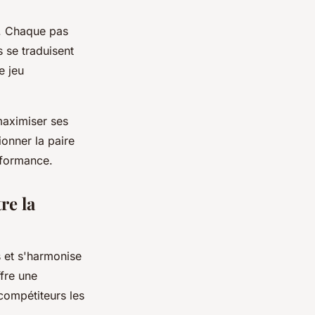
. Chaque pas
 se traduisent
e jeu
maximiser ses
ionner la paire
rformance.
re la
 et s'harmonise
ffre une
compétiteurs les