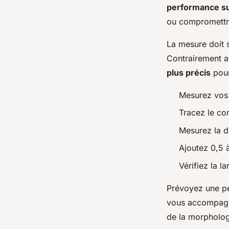
performance su
ou compromettre 
La mesure doit s
Contrairement a
plus précis
pour
Mesurez vos 
Tracez le co
Mesurez la di
Ajoutez 0,5 
Vérifiez la l
Prévoyez une p
vous accompagne
de la morpholog