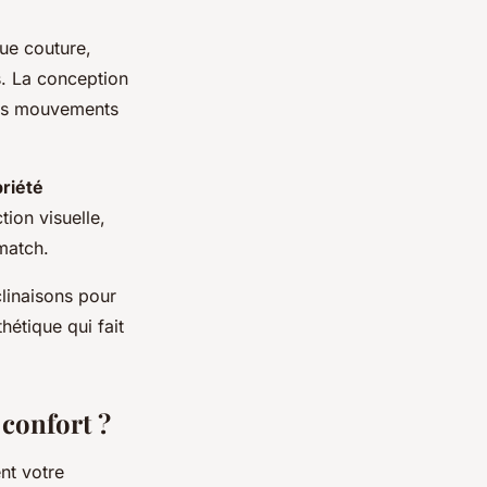
que couture,
s. La conception
 les mouvements
riété
ion visuelle,
match.
linaisons pour
étique qui fait
confort ?
nt votre