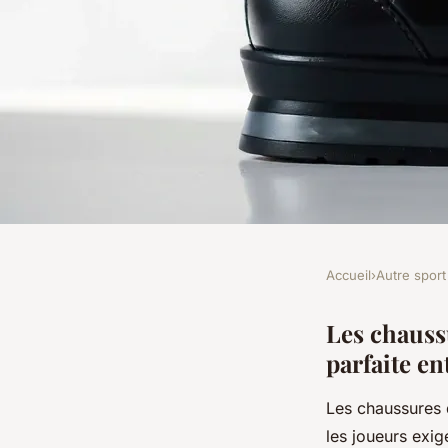
Accueil
›
Autre sport
AUTRE SPORT
Chaussure de bowli
Les chauss
parfaite e
black : performance 
Les chaussures 
les joueurs exi