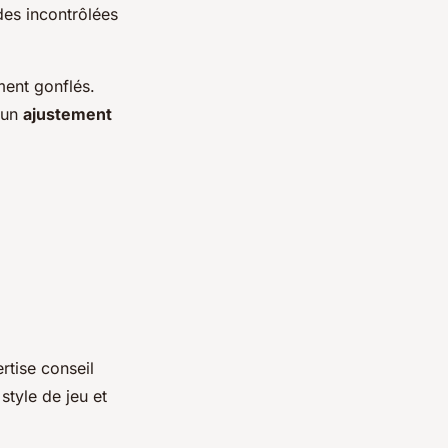
des incontrôlées
ment gonflés.
 un
ajustement
rtise conseil
tyle de jeu et