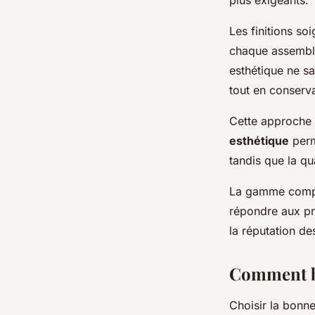
plus exigeants.
Les finitions so
chaque assembla
esthétique ne sa
tout en conserva
Cette approche 
esthétique
perm
tandis que la q
La gamme complè
répondre aux pré
la réputation d
Comment bi
Choisir la bonn