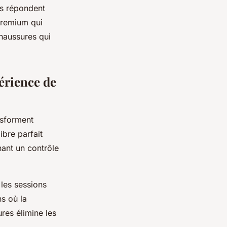
es répondent
remium qui
haussures qui
érience de
nsforment
ibre parfait
nant un contrôle
 les sessions
s où la
res élimine les